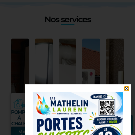
Nos services
POMPE
CHAUFFAGE
CHAUFFAGE
CLIMATISATION
SANITAIRE
À
BOIS
GAZ /
Voir
Voir
CHALEUR
FUEL
la
la
Voir
page
page
la
Voir
Voir
page