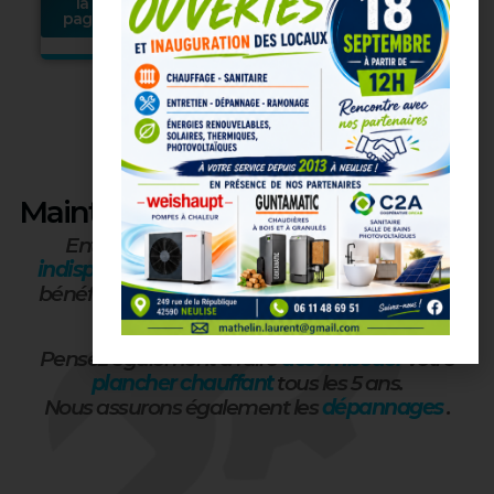
la
la
page
page
Maintenance /
SAV
Entretenir son moyen de chauffage est
indispensable
à des fins de
sécurité
et afin de
bénéficier de ses
capacités et de ses fiabilités
optimales
.
Pensez également à faire
désembouer
votre
plancher chauffant
tous les 5 ans.
Nous assurons également les
dépannages
.